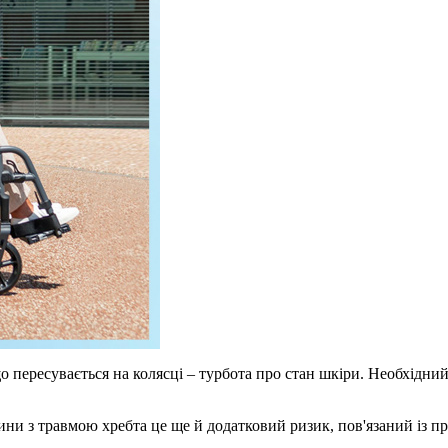
о пересувається на колясці – турбота про стан шкіри. Необхідни
ни з травмою хребта це ще й додатковий ризик, пов'язаний із п