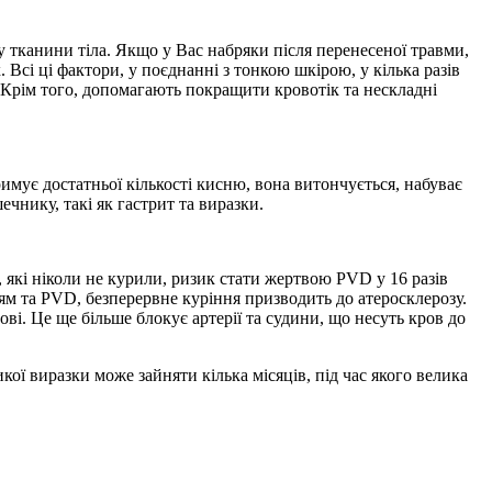
 тканини тіла. Якщо у Вас набряки після перенесеної травми,
Всі ці фактори, у поєднанні з тонкою шкірою, у кілька разів
Крім того, допомагають покращити кровотік та нескладні
имує достатньої кількості кисню, вона витончується, набуває
чнику, такі як гастрит та виразки.
які ніколи не курили, ризик стати жертвою PVD у 16 разів
ням та PVD, безперервне куріння призводить до атеросклерозу.
і. Це ще більше блокує артерії та судини, що несуть кров до
ої виразки може зайняти кілька місяців, під час якого велика