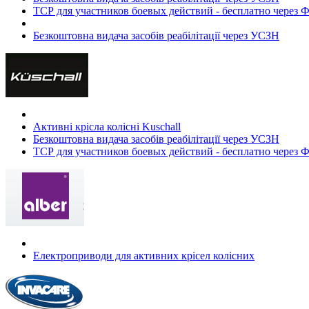
ТСР для участников боевых действий - бесплатно через
Безкоштовна видача засобів реабілітації через УСЗН
Активні крісла колісні Kuschall
Безкоштовна видача засобів реабілітації через УСЗН
ТСР для участников боевых действий - бесплатно через
Електроприводи для активних крісел колісних