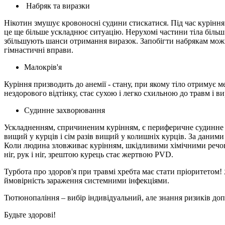
Набряк та виразки
Нікотин змушує кровоносні судини стискатися. Під час куріння
це ще більше ускладнює ситуацію. Нерухомі частини тіла більш 
збільшують шанси отримання виразок. Запобігти набрякам можн
гімнастичні вправи.
Малокрів'я
Куріння призводить до анемії - стану, при якому тіло отримує 
нездорового відтінку, стає сухою і легко схильною до травм і 
Судинне захворювання
Ускладненням, спричиненим курінням, є периферичне судинне з
вищий у курців і сім разів вищий у колишніх курців. За даними
Коли людина зловживає курінням, шкідливими хімічними речовин
ніг, рук і ніг, зрештою курець стає жертвою PVD.
Турбота про здоров'я при травмі хребта має стати пріоритетом!
ймовірність зараження системними інфекціями.
Тютюнопаління – вибір індивідуальний, але знання ризиків д
Будьте здорові!