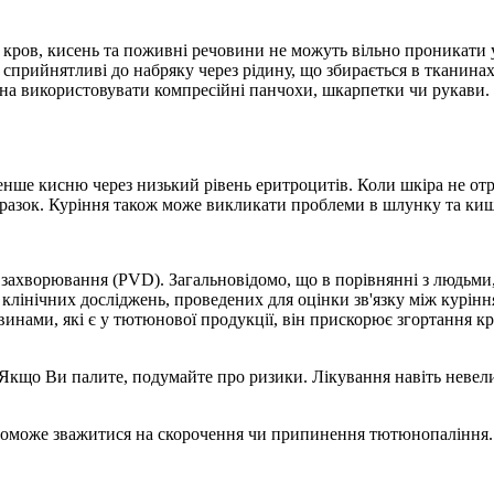
 кров, кисень та поживні речовини не можуть вільно проникати у
сприйнятливі до набряку через рідину, що збирається в тканинах. 
а використовувати компресійні панчохи, шкарпетки чи рукави. 
менше кисню через низький рівень еритроцитів. Коли шкіра не отр
виразок. Куріння також може викликати проблеми в шлунку та кише
ахворювання (PVD). Загальновідомо, що в порівнянні з людьми, 
 клінічних досліджень, проведених для оцінки зв'язку між курін
ами, які є у тютюнової продукції, він прискорює згортання кров
 Якщо Ви палите, подумайте про ризики. Лікування навіть невелик
опоможе зважитися на скорочення чи припинення тютюнопаління.