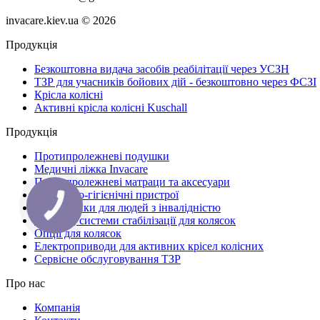
invacare.kiev.ua © 2026
Продукція
Безкоштовна видача засобів реабілітації через УСЗН
ТЗР для учасників бойових дій - безкоштовно через ФСЗІ
Крісла колісні
Активні крісла колісні Kuschall
Продукція
Протипролежневі подушки
Медичні ліжка Invacare
Протипролежневі матраци та аксесуари
Санітарно-гігієнічні пристрої
Підйомники для людей з інвалідністю
Спинки, системи стабілізації для колясок
Опції для колясок
Електроприводи для активних крісел колісних
Сервісне обслуговування ТЗР
Про нас
Компанія