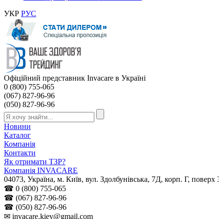
УКР
РУС
Офіційний представник Invacare в Україні
0 (800) 755-065
(067) 827-96-96
(050) 827-96-96
Новини
Каталог
Компанія
Контакти
Як отримати ТЗР?
Компанія INVACARE
04073
,
Україна
, м.
Київ
,
вул. Здолбунівська, 7Д, корп. Г, поверх 
☎
0 (800) 755-065
☎
(067) 827-96-96
☎
(050) 827-96-96
✉
invacare.kiev@gmail.com