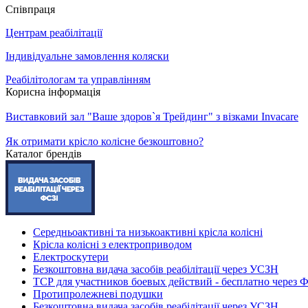
Співпраця
Центрам реабілітації
Індивідуальне замовлення коляски
Реабілітологам та управлінням
Корисна інформація
Виставковий зал "Ваше здоров`я Трейдинг" з візками Invacare
Як отримати крісло колісне безкоштовно?
Каталог брендів
Середньоактивні та низькоактивні крісла колісні
Крісла колісні з електроприводом
Електроскутери
Безкоштовна видача засобів реабілітації через УСЗН
ТСР для участников боевых действий - бесплатно через
Протипролежневі подушки
Безкоштовна видача засобів реабілітації через УСЗН