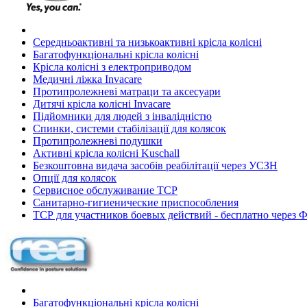
Середньоактивні та низькоактивні крісла колісні
Багатофункціональні крісла колісні
Крісла колісні з електроприводом
Медичні ліжка Invacare
Протипролежневі матраци та аксесуари
Дитячі крісла колісні Invacare
Підйомники для людей з інвалідністю
Спинки, системи стабілізації для колясок
Протипролежневі подушки
Активні крісла колісні Kuschall
Безкоштовна видача засобів реабілітації через УСЗН
Опції для колясок
Сервисное обслуживание ТСР
Санитарно-гигиенические приспособления
ТСР для участников боевых действий - бесплатно через
Багатофункціональні крісла колісні