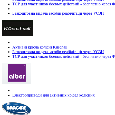
ТСР для участников боевых действий - бесплатно через
Безкоштовна видача засобів реабілітації через УСЗН
Активні крісла колісні Kuschall
Безкоштовна видача засобів реабілітації через УСЗН
ТСР для участников боевых действий - бесплатно через
Електроприводи для активних крісел колісних