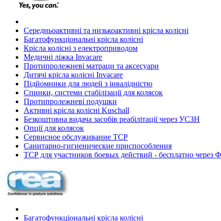
Середньоактивні та низькоактивні крісла колісні
Багатофункціональні крісла колісні
Крісла колісні з електроприводом
Медичні ліжка Invacare
Протипролежневі матраци та аксесуари
Дитячі крісла колісні Invacare
Підйомники для людей з інвалідністю
Спинки, системи стабілізації для колясок
Протипролежневі подушки
Активні крісла колісні Kuschall
Безкоштовна видача засобів реабілітації через УСЗН
Опції для колясок
Сервисное обслуживание ТСР
Санитарно-гигиенические приспособления
ТСР для участников боевых действий - бесплатно через
Багатофункціональні крісла колісні