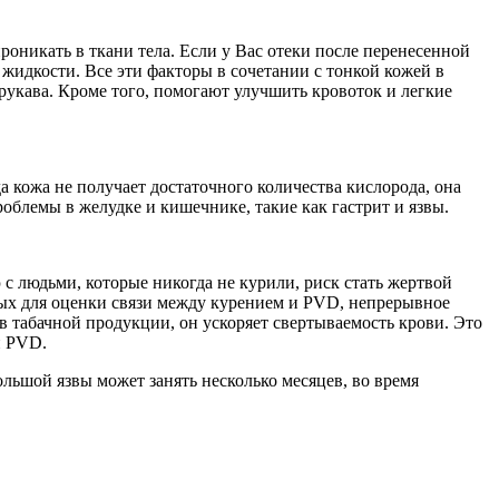
роникать в ткани тела. Если у Вас отеки после перенесенной
жидкости. Все эти факторы в сочетании с тонкой кожей в
рукава. Кроме того, помогают улучшить кровоток и легкие
а кожа не получает достаточного количества кислорода, она
роблемы в желудке и кишечнике, такие как гастрит и язвы.
с людьми, которые никогда не курили, риск стать жертвой
ых для оценки связи между курением и PVD, непрерывное
 табачной продукции, он ускоряет свертываемость крови. Это
й PVD.
ольшой язвы может занять несколько месяцев, во время