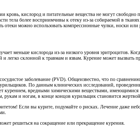
и кровь, кислород и питательные вещества не могут свободно п
ти тела более восприимчивы к отеку из-за собираемой в тканях 
ть отеки можно использовать компрессионные чулки, носки или 
учает меньше кислорода из-за низкого уровня эритроцитов. Когд
й и легко склонной к травмам и язвам. Курение может вызвать п
осудистое заболевание (PVD). Общеизвестно, что по сравнению 
курильщиков. По данным клинических исследований, проведенн
ляет курением, вредными химическими веществами, имеющимися в
м, рукам и ногам, в конце концов курильщик становится жертво
ритетом! Если вы курите, подумайте о рисках. Лечение даже неб
ми.
может решиться на сокращение или прекращение курения.