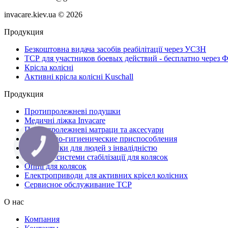
invacare.kiev.ua © 2026
Продукция
Безкоштовна видача засобів реабілітації через УСЗН
ТСР для участников боевых действий - бесплатно через
Крісла колісні
Активні крісла колісні Kuschall
Продукция
Протипролежневі подушки
Медичні ліжка Invacare
Протипролежневі матраци та аксесуари
Санитарно-гигиенические приспособления
Підйомники для людей з інвалідністю
Спинки, системи стабілізації для колясок
Опції для колясок
Електроприводи для активних крісел колісних
Сервисное обслуживание ТСР
О нас
Компания