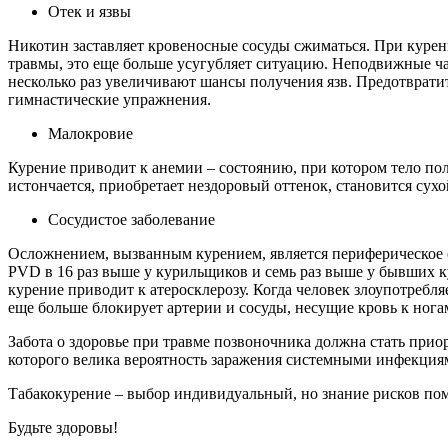
Отек и язвы
Никотин заставляет кровеносные сосуды сжиматься. При курени
травмы, это еще больше усугубляет ситуацию. Неподвижные час
несколько раз увеличивают шансы получения язв. Предотврати
гимнастические упражнения.
Малокровие
Курение приводит к анемии – состоянию, при котором тело пол
истончается, приобретает нездоровый оттенок, становится сухо
Сосудистое заболевание
Осложнением, вызванным курением, является периферическое с
PVD в 16 раз выше у курильщиков и семь раз выше у бывших 
курение приводит к атеросклерозу. Когда человек злоупотреб
еще больше блокирует артерии и сосуды, несущие кровь к нога
Забота о здоровье при травме позвоночника должна стать прио
которого велика вероятность заражения системными инфекция
Табакокурение – выбор индивидуальный, но знание рисков по
Будьте здоровы!