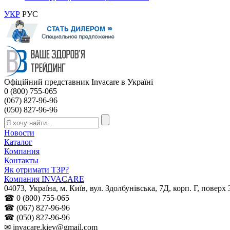
УКР
РУС
Офіційний представник Invacare в Україні
0 (800) 755-065
(067) 827-96-96
(050) 827-96-96
Новости
Каталог
Компания
Контакты
Як отримати ТЗР?
Компания INVACARE
04073
,
Україна
, м.
Київ
,
вул. Здолбунівська, 7Д, корп. Г, поверх 
☎
0 (800) 755-065
☎
(067) 827-96-96
☎
(050) 827-96-96
✉
invacare.kiev@gmail.com