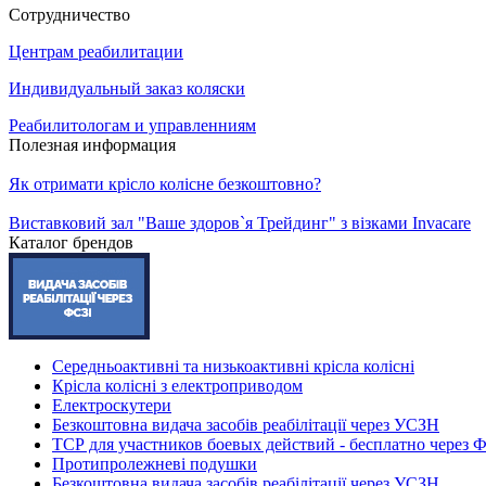
Сотрудничество
Центрам реабилитации
Индивидуальный заказ коляски
Реабилитологам и управленниям
Полезная информация
Як отримати крісло колісне безкоштовно?
Виставковий зал "Ваше здоров`я Трейдинг" з візками Invacare
Каталог брендов
Середньоактивні та низькоактивні крісла колісні
Крісла колісні з електроприводом
Електроскутери
Безкоштовна видача засобів реабілітації через УСЗН
ТСР для участников боевых действий - бесплатно через
Протипролежневі подушки
Безкоштовна видача засобів реабілітації через УСЗН