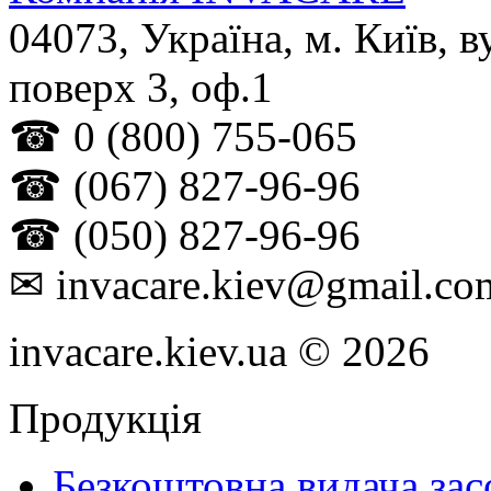
04073
,
Україна
, м.
Київ
,
в
поверх 3, оф.1
☎
0 (800) 755-065
☎
(067) 827-96-96
☎
(050) 827-96-96
✉
invacare.kiev@gmail.co
invacare.kiev.ua © 2026
Продукція
Безкоштовна видача зас