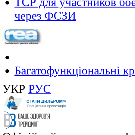
ТСР для участников бое
через ФСЗИ
Багатофункціональні крі
УКР
РУС