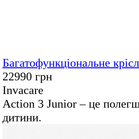
Багатофункціональне крісл
22990
грн
Invacare
Action 3 Junior – це поле
дитини.