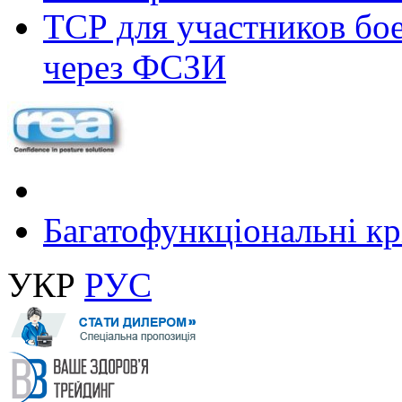
ТСР для участников бое
через ФСЗИ
Багатофункціональні крі
УКР
РУС