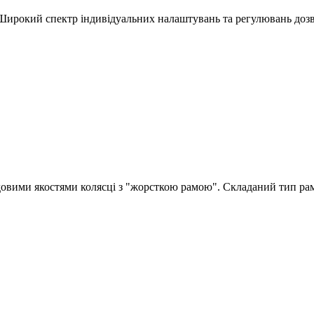
 Широкий спектр індивідуальних налаштувань та регулювань дозво
ходовими якостями колясці з "жорсткою рамою". Складаний тип ра