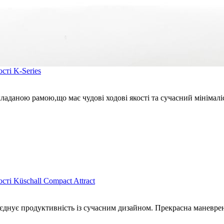
сті K-Series
і складаною рамою,що має чудові ходові якості та сучасний мінім
ті Küschall Compact Attract
оєднує продуктивність із сучасним дизайном. Прекрасна маневрен