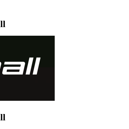
ll
ll