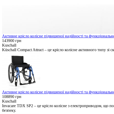
Активне крісло колісне підвищеної надійності та функціонально
143900
грн
Kuschall
Küschall Compact Attract – це крісло колісне активного типу з
Активне крісло колісне підвищеної надійності та функціональнос
108890
грн
Kuschall
Invacare TDX SP2 – це крісло колісне з електроприводом, що п
безпеку.