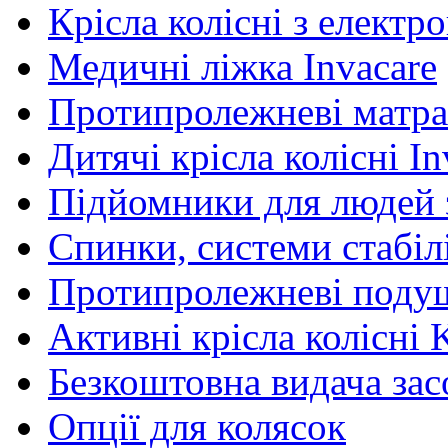
Крісла колісні з елект
Медичні ліжка Invacare
Протипролежневі матра
Дитячі крісла колісні In
Підйомники для людей з
Спинки, системи стабілі
Протипролежневі поду
Активні крісла колісні 
Безкоштовна видача зас
Опції для колясок