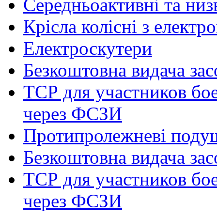
Середньоактивні та низь
Крісла колісні з елект
Електроскутери
Безкоштовна видача зас
ТСР для участников бое
через ФСЗИ
Протипролежневі поду
Безкоштовна видача зас
ТСР для участников бое
через ФСЗИ