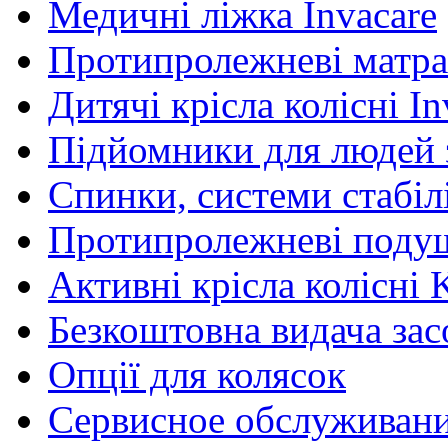
Медичні ліжка Invacare
Протипролежневі матра
Дитячі крісла колісні In
Підйомники для людей з
Спинки, системи стабілі
Протипролежневі поду
Активні крісла колісні 
Безкоштовна видача зас
Опції для колясок
Сервисное обслуживан