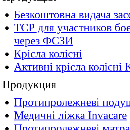
Безкоштовна видача зас
ТСР для участников бое
через ФСЗИ
Крісла колісні
Активні крісла колісні 
Продукция
Протипролежневі поду
Медичні ліжка Invacare
Протипролежневі матра