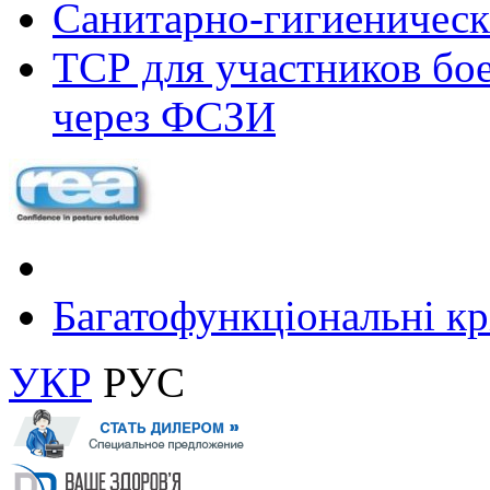
Санитарно-гигиеническ
ТСР для участников бое
через ФСЗИ
Багатофункціональні крі
УКР
РУС